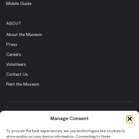
Mobile Guide
ABOUT
About the Museum
Press
Careers
Volunteers
Contact Us
Rent the Museum
© 2026 Asian Art Museum – Chong-Moon Lee Center for Asian
Manage Consent
Art and Culture
To provide the best experiences, we use technologies like cookies to
Terms and Conditions
store and/or access device information. Consenting to these